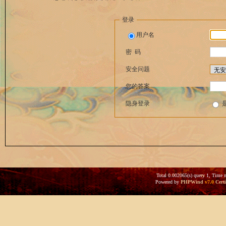
登录
用户名
密 码
安全问题
您的答案
隐身登录
Total 0.002065(s) query 1, Time 
Powered by
PHPWind
v7.0
Certi